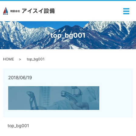
メ
top_bg001
HOME
top_bg001
2018/06/19
top_bg001