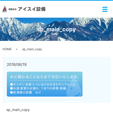
メ
sp_main_copy
HOME
sp_main_copy
2018/06/19
sp_main_copy