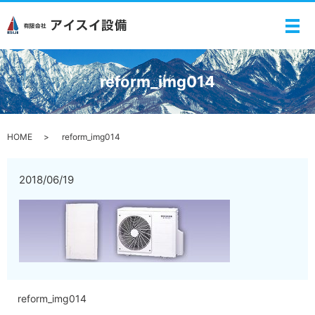
メ
reform_img014
HOME
reform_img014
2018/06/19
reform_img014