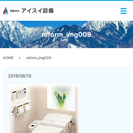
メ
reform_img009
HOME
reform_img009
2018/06/19