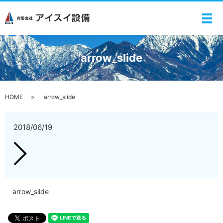
メ
arrow_slide
HOME
arrow_slide
2018/06/19
arrow_slide