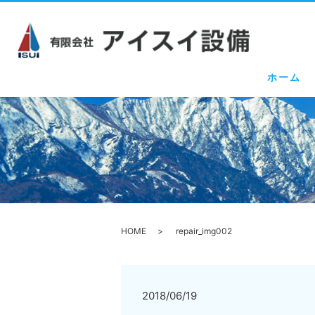
ホーム
HOME
repair_img002
2018/06/19