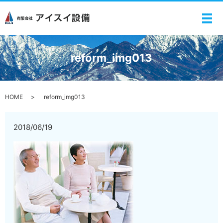
メ
reform_img013
HOME
reform_img013
2018/06/19